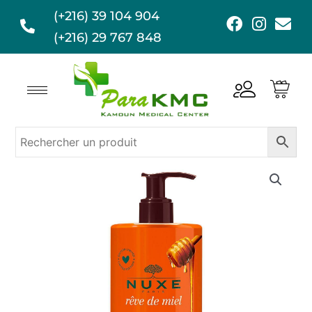
Aller
(+216) 39 104 904
F
I
E
au
a
n
n
(+216) 29 767 848
contenu
c
s
v
e
t
e
b
a
l
o
g
o
o
r
p
k
a
e
m