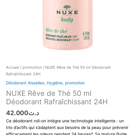
24H
Accueil
/
promotion
/ NUXE Rêve de Thé 50 ml Déodorant
Rafraîchissant 24H
Déodorant Aisselles
,
Hygiène
,
promotion
NUXE Rêve de Thé 50 ml
Déodorant Rafraîchissant 24H
42.000
د.ت
Ce déodorant roll-on intègre une technologie intelligente : un
trio d’actifs qui s’adaptent aux besoins de la peau pour prévenir
efficacement les odeurs pendant 24 heures*. Sa texture fluide