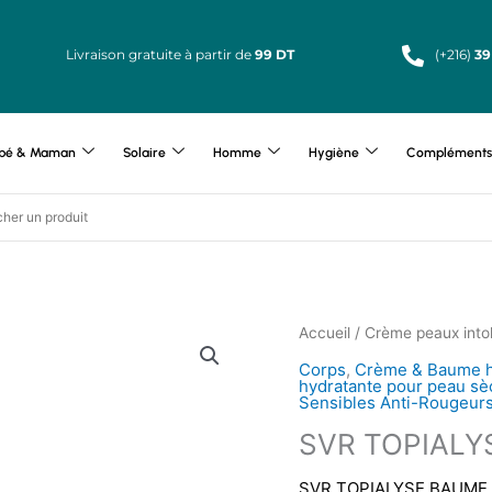
Livraison gratuite à partir de
99 DT
(+216)
39
bé & Maman
Solaire
Homme
Hygiène
Compléments 
Accueil
/
Crème peaux into
Corps
,
Crème & Baume h
hydratante pour peau s
Sensibles Anti-Rougeur
SVR TOPIALY
SVR TOPIALYSE BAUME P