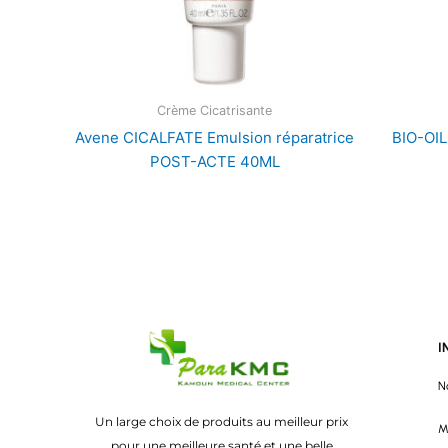
Crème Cicatrisante
Avene CICALFATE Emulsion réparatrice
BIO-OI
POST-ACTE 40ML
I
N
Un large choix de produits au meilleur prix
M
pour une meilleure santé et une belle