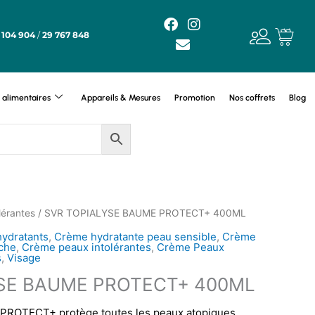
F
E
I
a
n
n
 104 904
/
29 767 848
c
v
s
e
e
t
b
l
a
o
o
g
alimentaires
Appareils & Mesures
Promotion
Nos coffrets
Blog
o
p
r
k
e
a
m
lérantes
/ SVR TOPIALYSE BAUME PROTECT+ 400ML
ydratants
,
Crème hydratante peau sensible
,
Crème
èche
,
Crème peaux intolérantes
,
Crème Peaux
s
,
Visage
SE BAUME PROTECT+ 400ML
ROTECT+ protège toutes les peaux atopiques,