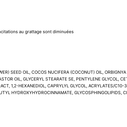
citations au grattage sont diminuées
R) SEED OIL, COCOS NUCIFERA (COCONUT) OIL, ORBIGNYA 
STOR OIL, GLYCERYL STEARATE SE, PENTYLENE GLYCOL, C
CT, 1,2-HEXANEDIOL, CAPRYLYL GLYCOL, ACRYLATES/C10-
UTYL HYDROXYHYDROCINNAMATE, GLYCOSPHINGOLIPIDS, CIT