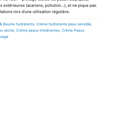
ns extérieures (acariens, pollution…), et ne pique pas.
itations lors d’une utilisation régulière.
& Baume hydratants
,
Crème hydratante peau sensible
,
au sèche
,
Crème peaux intolérantes
,
Crème Peaux
isage