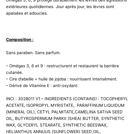
Omégas 3, 6, 9 protège durablement les lèvres des agressions
extérieures quotidiennes. Jour après jour, les lèvres sont
apaisées et adoucies.
Composition :
Sans paraben. Sans parfum.
– Omégas 3, 6 et 9 : restructurent et restaurent la barrière
cutanée.
– Cire d’abeille + huile de jojoba : nourrissent intensément.
– Dérivé de Vitamine E : anti-oxydant.
INCI : 3028011 V1 – INGREDIENTS (CONTAINS) : TOCOPHERYL
ACETATE, ISOPROPYL MYRISTATE, PARAFFINUM LIQUIDUM
(MINERAL OIL), CETYL PALMITATE,CAMELINA SATIVA SEED
OIL, BUTYROSPERMUM PARKII (SHEA) BUTTER, SYNTHETIC
WAX, GLYCERYL STEARATE, SYNTHETIC BEESWAX,
HELIANTHUS ANNUUS (SUNFLOWER) SEED OIL,