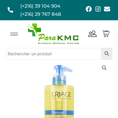
Aller
(+216) 39 104 904
F
I
E
au
a
n
n
(+216) 29 767 848
contenu
c
s
v
e
t
e
b
a
l
o
g
o
o
r
p
k
a
e
m