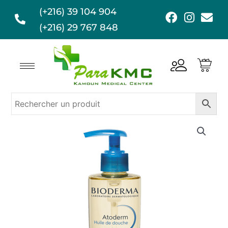
Aller
(+216) 39 104 904
F
I
E
au
a
n
n
(+216) 29 767 848
contenu
c
s
v
e
t
e
b
a
l
o
g
o
o
r
p
k
a
e
m