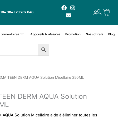
F
E
I
a
n
n
 104 904
/
29 767 848
c
v
s
e
e
t
b
l
a
o
o
g
alimentaires
Appareils & Mesures
Promotion
Nos coffrets
Blog
o
p
r
k
e
a
m
RMA TEEN DERM AQUA Solution Micellaire 250ML
TEEN DERM AQUA Solution
0ML
UA Solution Micellaire aide à éliminer toutes les