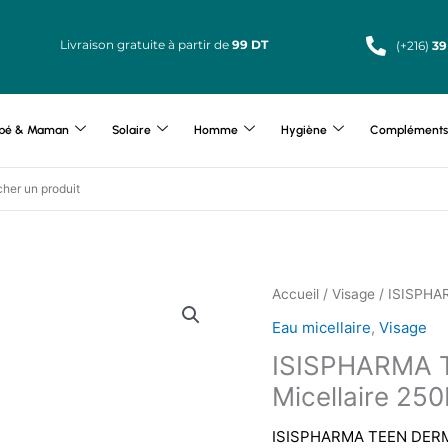
Livraison gratuite à partir de
99 DT
(+216)
39
bé & Maman
Solaire
Homme
Hygiène
Compléments 
Accueil
/
Visage
/ ISISPHA
Eau micellaire
,
Visage
ISISPHARMA 
Micellaire 25
ISISPHARMA TEEN DERM AQ