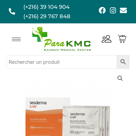
Aller
(+216) 39 104 904
F
I
E
au
a
n
n
(+216) 29 767 848
contenu
c
s
v
e
t
e
b
a
l
o
g
o
o
r
p
k
a
e
m