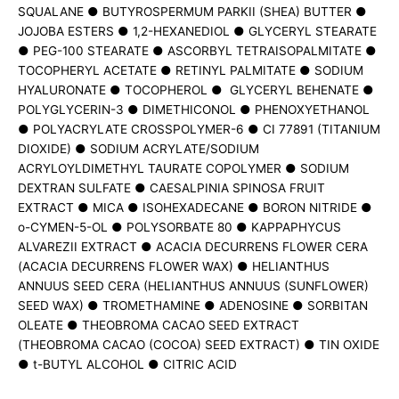
SQUALANE ● BUTYROSPERMUM PARKII (SHEA) BUTTER ●
JOJOBA ESTERS ● 1,2-HEXANEDIOL ● GLYCERYL STEARATE
● PEG-100 STEARATE ● ASCORBYL TETRAISOPALMITATE ●
TOCOPHERYL ACETATE ● RETINYL PALMITATE ● SODIUM
HYALURONATE ● TOCOPHEROL ● GLYCERYL BEHENATE ●
POLYGLYCERIN-3 ● DIMETHICONOL ● PHENOXYETHANOL
● POLYACRYLATE CROSSPOLYMER-6 ● CI 77891 (TITANIUM
DIOXIDE) ● SODIUM ACRYLATE/SODIUM
ACRYLOYLDIMETHYL TAURATE COPOLYMER ● SODIUM
DEXTRAN SULFATE ● CAESALPINIA SPINOSA FRUIT
EXTRACT ● MICA ● ISOHEXADECANE ● BORON NITRIDE ●
o-CYMEN-5-OL ● POLYSORBATE 80 ● KAPPAPHYCUS
ALVAREZII EXTRACT ● ACACIA DECURRENS FLOWER CERA
(ACACIA DECURRENS FLOWER WAX) ● HELIANTHUS
ANNUUS SEED CERA (HELIANTHUS ANNUUS (SUNFLOWER)
SEED WAX) ● TROMETHAMINE ● ADENOSINE ● SORBITAN
OLEATE ● THEOBROMA CACAO SEED EXTRACT
(THEOBROMA CACAO (COCOA) SEED EXTRACT) ● TIN OXIDE
● t-BUTYL ALCOHOL ● CITRIC ACID