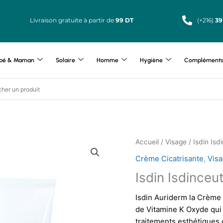
Livraison gratuite à partir de
99 DT
(+216)
39
bé & Maman
Solaire
Homme
Hygiène
Compléments 
Accueil
/
Visage
/ Isdin Is
Crème Cicatrisante
,
Vis
Isdin Isdince
Isdin Auriderm la Crème 
de Vitamine K Oxyde qui 
traitements esthétiques