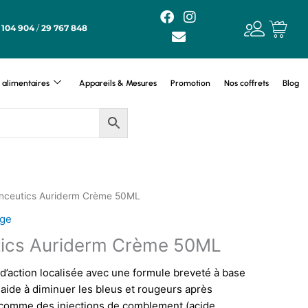
F
E
I
a
n
n
 104 904
/
29 767 848
c
v
s
e
e
t
b
l
a
o
o
g
alimentaires
Appareils & Mesures
Promotion
Nos coffrets
Blog
o
p
r
k
e
a
m
dinceutics Auriderm Crème 50ML
age
utics Auriderm Crème 50ML
d’action localisée avec une formule breveté à base
aide à diminuer les bleus et rougeurs après
 comme des injections de comblement (acide