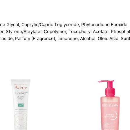
ene Glycol, Caprylic/Capric Triglyceride, Phytonadione Epoxide
, Styrene/Acrylates Copolymer, Tocopheryl Acetate, Phosphati
coside, Parfum (Fragrance), Limonene, Alcohol, Oleic Acid, Sun